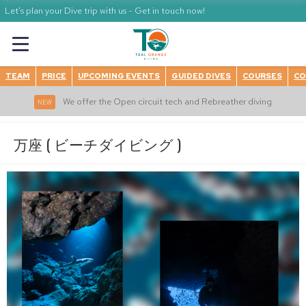
Let's plan your Dive trip with us - Get in touch now!
TEAM
PRICE
UPCOMING EVENTS
GUIDED DIVES
COURSES
CO
We offer the Open circuit tech and Rebreather diving
NEW
万座 ( ビーチダイビング )