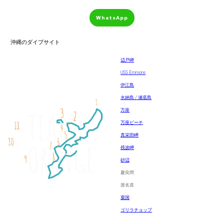
WhatsApp
沖縄のダイブサイト
辺戸岬
USS Emmons
伊江島
水納島 / 瀬底島
万座
万座ビーチ
真栄田岬
残波岬
砂辺
慶良間
渡名喜
粟国
ゴリラチョップ