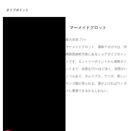
ダイブポイント
マーメイドグロット
最大水深 25m
マーメイドグロット、通称アポガマは、沖
縄県恩納村万座にあるショアダイブポイン
トです。エントリーポイントから潜降ポイ
ントまで、水面を100mほど泳ぐ。洞窟がい
くつもあり、ネムリブカ、ウツボ、美しい
サンゴ礁が見られる。運がよければウミガ
メに遭遇できるかもしれない。