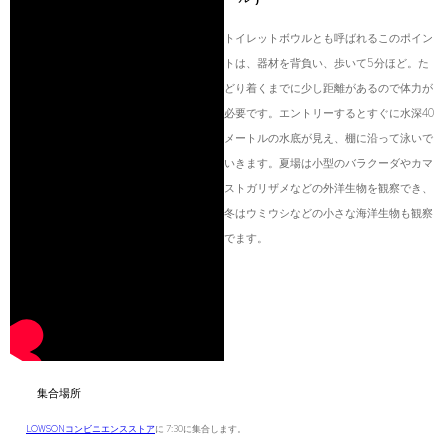
トイレットボウルとも呼ばれるこのポイン
トは、器材を背負い、歩いて5分ほど。た
どり着くまでに少し距離があるので体力が
必要です。エントリーするとすぐに水深40
メートルの水底が見え、棚に沿って泳いで
いきます。夏場は小型のバラクーダやカマ
ストガリザメなどの外洋生物を観察でき、
冬はウミウシなどの小さな海洋生物も観察
でます。
集合場所
LOWSONコンビニエンスストア
に 7:30に集合します。