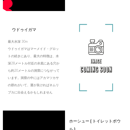
ウドゥイガマ
最大水深 30m
ウドゥイガマはマーメイド・グロッ
トの続きにあり、最大の特徴は、水
深28メートル付近の水底にある穴か
ら約20メートルの洞窟につながって
います。洞窟の中にはアカマツカサ
の群れがいて、運が良ければネムリ
ブカに出会えるかもしれません
ホーシュー ( トイレットボウ
ル )