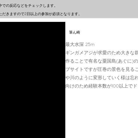
中での反応などをチェックします。
ただきますので2日以上の参加が必須となります。
筆ん崎
最大水深 25m
ギンガメアジが求愛のため大きな
作ることで有名な粟国島(あぐに)
ブサイトですが圧巻の景色を見る
や川のように変形していく様は忘
向けのため経験本数が100以上で