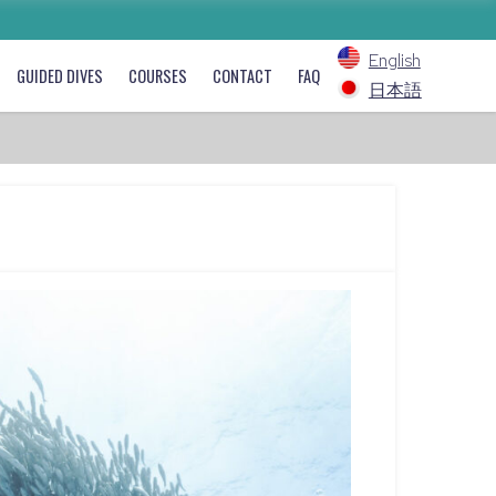
English
GUIDED DIVES
COURSES
CONTACT
FAQ
日本語