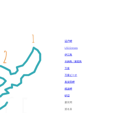
辺戸岬
USS Emmons
伊江島
水納島 / 瀬底島
万座
万座ビーチ
真栄田岬
残波岬
砂辺
慶良間
渡名喜