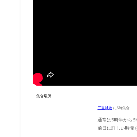
集合場所
三重城港
に6時集合
通常は5時半から
前日に詳しい時間