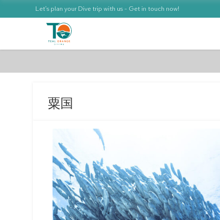
Let's plan your Dive trip with us - Get in touch now!
粟国